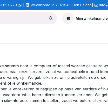
3 694 279
|
Willemsoord 29A, 1781AS, Den Helder |
info@
Mijn winkelmandje
Zakelijke IT
Grafische Vormgeving
LAN Party
Ope
 onze servers naar je computer of toestel worden gestuurd 
stuurd naar onze servers, zodat we contextuele inhoud kun
e ervaring zijn. We gebruiken ze om je activiteiten op onze
ggen) of je winkelmandje.
en je voorkeuren te begrijpen op basis van eerdere of huid
land, waardoor wij je betere diensten kunnen verlenen. We g
 site-interactie samen te stellen, zodat we betere site-er