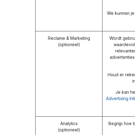
We kunnen je 
Reclame & Marketing
Wordt gebrui
(optioneel)
waardevoll
relevante
advertentie
Houd er reke
i
Je kan he
Advertising Ini
Analytics
Begrijp hoe b
(optioneel)